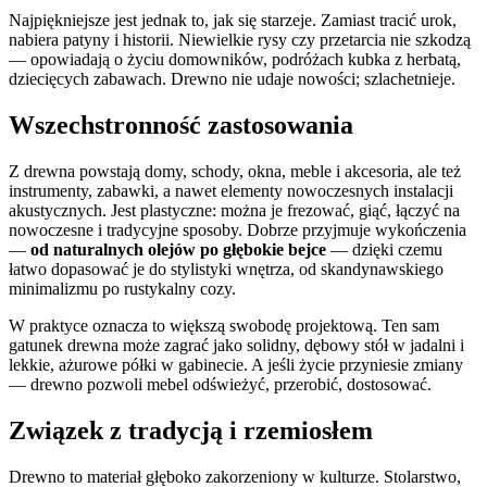
Najpiękniejsze jest jednak to, jak się starzeje. Zamiast tracić urok,
nabiera patyny i historii. Niewielkie rysy czy przetarcia nie szkodzą
— opowiadają o życiu domowników, podróżach kubka z herbatą,
dziecięcych zabawach. Drewno nie udaje nowości; szlachetnieje.
Wszechstronność zastosowania
Z drewna powstają domy, schody, okna, meble i akcesoria, ale też
instrumenty, zabawki, a nawet elementy nowoczesnych instalacji
akustycznych. Jest plastyczne: można je frezować, giąć, łączyć na
nowoczesne i tradycyjne sposoby. Dobrze przyjmuje wykończenia
—
od naturalnych olejów po głębokie bejce
— dzięki czemu
łatwo dopasować je do stylistyki wnętrza, od skandynawskiego
minimalizmu po rustykalny cozy.
W praktyce oznacza to większą swobodę projektową. Ten sam
gatunek drewna może zagrać jako solidny, dębowy stół w jadalni i
lekkie, ażurowe półki w gabinecie. A jeśli życie przyniesie zmiany
— drewno pozwoli mebel odświeżyć, przerobić, dostosować.
Związek z tradycją i rzemiosłem
Drewno to materiał głęboko zakorzeniony w kulturze. Stolarstwo,