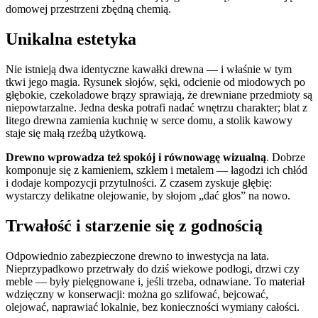
domowej przestrzeni zbędną chemią.
Unikalna estetyka
Nie istnieją dwa identyczne kawałki drewna — i właśnie w tym
tkwi jego magia. Rysunek słojów, sęki, odcienie od miodowych po
głębokie, czekoladowe brązy sprawiają, że drewniane przedmioty są
niepowtarzalne. Jedna deska potrafi nadać wnętrzu charakter; blat z
litego drewna zamienia kuchnię w serce domu, a stolik kawowy
staje się małą rzeźbą użytkową.
Drewno wprowadza też spokój i równowagę wizualną
. Dobrze
komponuje się z kamieniem, szkłem i metalem — łagodzi ich chłód
i dodaje kompozycji przytulności. Z czasem zyskuje głębię:
wystarczy delikatne olejowanie, by słojom „dać głos” na nowo.
Trwałość i starzenie się z godnością
Odpowiednio zabezpieczone drewno to inwestycja na lata.
Nieprzypadkowo przetrwały do dziś wiekowe podłogi, drzwi czy
meble — były pielęgnowane i, jeśli trzeba, odnawiane. To materiał
wdzięczny w konserwacji: można go szlifować, bejcować,
olejować, naprawiać lokalnie, bez konieczności wymiany całości.