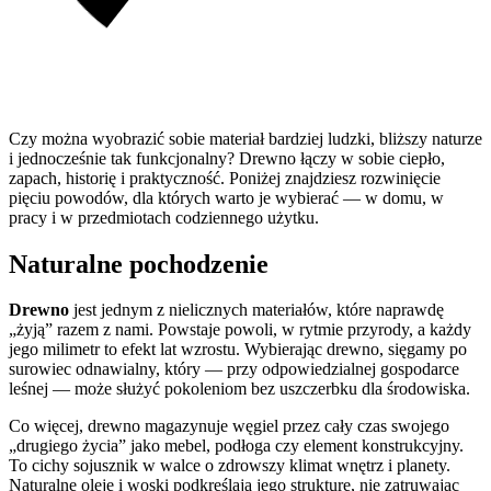
Czy można wyobrazić sobie materiał bardziej ludzki, bliższy naturze
i jednocześnie tak funkcjonalny? Drewno łączy w sobie ciepło,
zapach, historię i praktyczność. Poniżej znajdziesz rozwinięcie
pięciu powodów, dla których warto je wybierać — w domu, w
pracy i w przedmiotach codziennego użytku.
Naturalne pochodzenie
Drewno
jest jednym z nielicznych materiałów, które naprawdę
„żyją” razem z nami. Powstaje powoli, w rytmie przyrody, a każdy
jego milimetr to efekt lat wzrostu. Wybierając drewno, sięgamy po
surowiec odnawialny, który — przy odpowiedzialnej gospodarce
leśnej — może służyć pokoleniom bez uszczerbku dla środowiska.
Co więcej, drewno magazynuje węgiel przez cały czas swojego
„drugiego życia” jako mebel, podłoga czy element konstrukcyjny.
To cichy sojusznik w walce o zdrowszy klimat wnętrz i planety.
Naturalne oleje i woski podkreślają jego strukturę, nie zatruwając